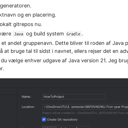
generatoren.
ktnavn og en placering.
okalt gitrepos nu.
 være
og build system
.
Java
Gradle
et andet gruppenavn. Dette bliver til roden af Java p
 at bruge tal til sidst i navnet, ellers rejser det en ad
du vælge enhver udgave af Java version 21. Jeg br
r.