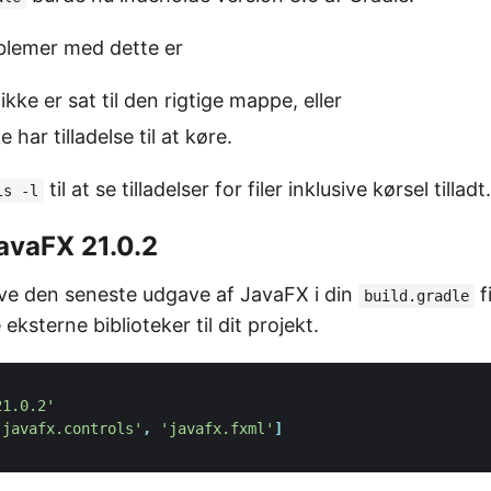
blemer med dette er
ikke er sat til den rigtige mappe, eller
e har tilladelse til at køre.
til at se tilladelser for filer inklusive kørsel tilladt.
ls -l
 JavaFX 21.0.2
ive den seneste udgave af JavaFX i din
f
build.gradle
eksterne biblioteker til dit projekt.
21.0.2'
'javafx.controls'
,
'javafx.fxml'
]