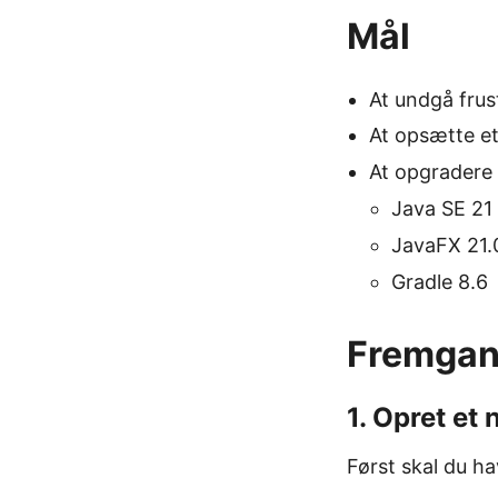
Mål
At undgå frus
At opsætte et
At opgradere 
Java SE 21
JavaFX 21.
Gradle 8.6
Fremga
1. Opret et
Først skal du h