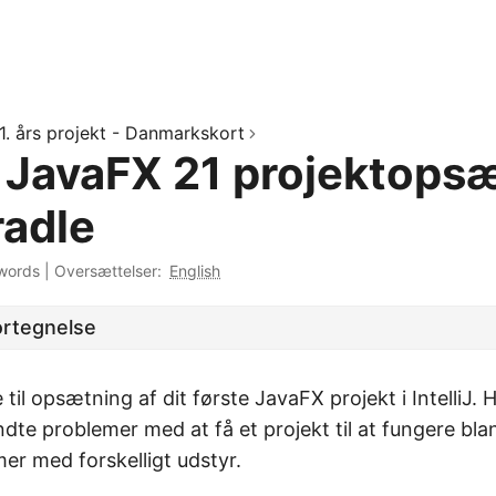
1. års projekt - Danmarkskort
iJ JavaFX 21 projektops
adle
words
|
Oversættelser:
English
ortegnelse
til opsætning af dit første JavaFX projekt i IntelliJ. H
dte problemer med at få et projekt til at fungere bla
r med forskelligt udstyr.