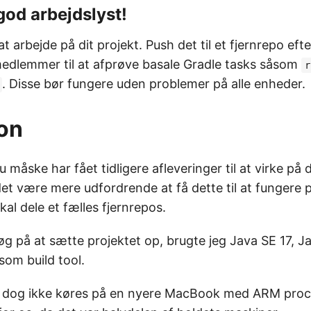
god arbejdslyst!
 at arbejde på dit projekt. Push det til et fjernrepo eft
edlemmer til at afprøve basale Gradle tasks såsom
r
. Disse bør fungere uden problemer på alle enheder.
on
u måske har fået tidligere afleveringer til at virke på 
et være mere udfordrende at få dette til at fungere p
al dele et fælles fjernrepos.
søg på at sætte projektet op, brugte jeg Java SE 17, J
som build tool.
 dog ikke køres på en nyere MacBook med ARM proce