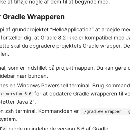
ke at tilføje nogle af dem til at begynde med.
r Gradle Wrapperen
pi af grundprojektet “HelloApplication” at arbejde m
e fortæller dig, at Gradle 8.2 ikke er kompatibel med J
tte skal du opgradere projektets Gradle wrapper. Det 
len.
l, som er indstillet på projektmappen. Du kan gøre det
sidebar nær bunden.
nes en Windows Powershell terminal. Brug komman
for at opdatere Gradle wrapperen til ve
le-version 8.6
øtter Java 21.
en zsh terminal. Kommandoen er
./gradlew wrapper --
system.
burde nu indeholde version 8.6 af Gradle.
dle