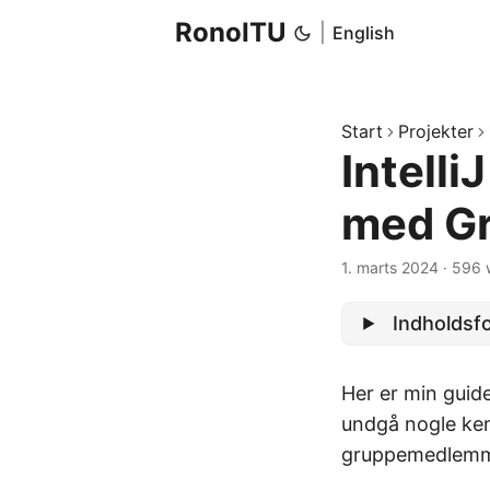
RonoITU
|
English
Start
Projekter
Intell
med Gr
1. marts 2024
·
596 
Indholdsf
Her er min guide 
undgå nogle ken
gruppemedlemme