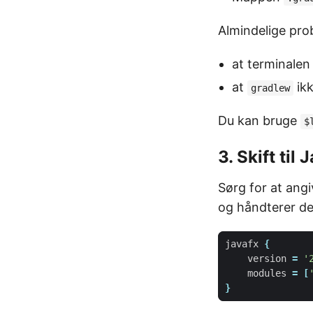
Almindelige pro
at terminalen 
at
ikk
gradlew
Du kan bruge
$
3. Skift til
Sørg for at ang
og håndterer de 
javafx
{
version
=
'
modules
=
[
}