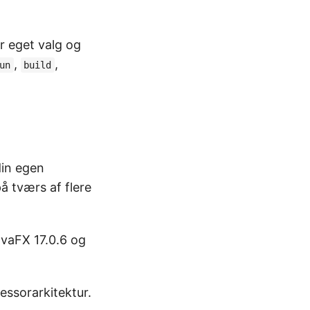
er eget valg og
,
,
un
build
din egen
å tværs af flere
avaFX 17.0.6 og
ssorarkitektur.