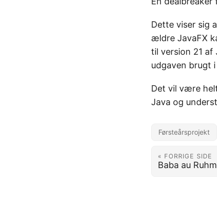
En dealbreaker f
Dette viser sig
ældre JavaFX ka
til version 21 
udgaven brugt i d
Det vil være hel
Java og understø
Førsteårsprojekt
« FORRIGE SIDE
Baba au Ruhm