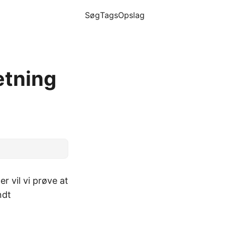
Søg
Tags
Opslag
ætning
er vil vi prøve at
ndt