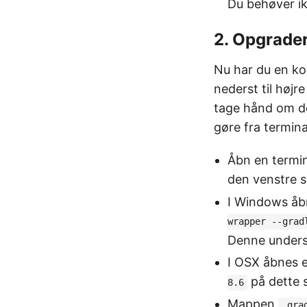
Du behøver ik
2. Opgrade
Nu har du en ko
nederst til højr
tage hånd om de
gøre fra termina
Åbn en termina
den venstre 
I Windows åb
wrapper --grad
Denne underst
I OSX åbnes 
på dette 
8.6
Mappen
.gra