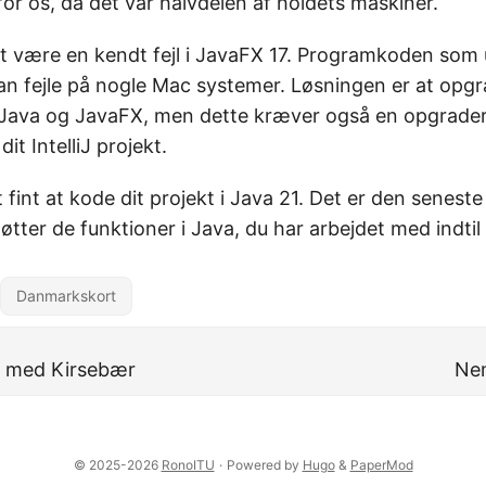
or os, da det var halvdelen af holdets maskiner.
 at være en kendt fejl i JavaFX 17. Programkoden som
n fejle på nogle Mac systemer. Løsningen er at opgr
af Java og JavaFX, men dette kræver også en opgrader
it IntelliJ projekt.
t fint at kode dit projekt i Java 21. Det er den senest
tter de funktioner i Java, du har arbejdet med indtil 
Danmarkskort
 med Kirsebær
Nem
© 2025-2026
RonoITU
·
Powered by
Hugo
&
PaperMod