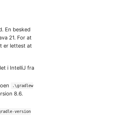
ed. En besked
ava 21. For at
er lettest at
 i IntelliJ fra
doen
.\gradlew
rsion 8.6.
gradle-version