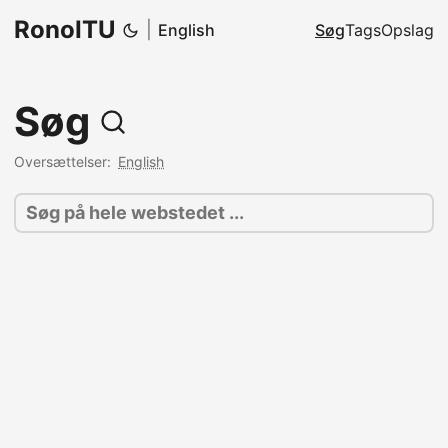
RonoITU
|
English
Søg
Tags
Opslag
Søg
Oversættelser:
English