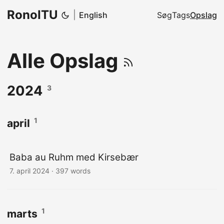
RonoITU
|
English
Søg
Tags
Opslag
Alle Opslag
2024
3
1
april
Baba au Ruhm med Kirsebær
7. april 2024
·
397 words
1
marts